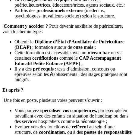
puériculteurs/trices, éducateurs/trices, agents sociaux, etc. ;
Parfois des
professionnels externes
(médecins,
psychologues, travailleurs sociaux) selon la structure.
Comment y accéder ?
Pour devenir auxiliaire de puériculture,
voici le chemin type :
Obtenir le
Diplôme d’État d’Auxiliaire de Puériculture
(DEAP)
; formation autour de
onze mois ;
Cette formation est accessible avec un
niveau bac
ou via
certaines
certifications
comme le
CAP Accompagnant
Éducatif Petite Enfance (AEPE)
;
Il y a des
pré requis
: tests d’admission, concours ou
épreuves selon les établissements ; des stages pratiques sont
intégrés.
Et après ?
Une fois en poste, plusieurs voies peuvent s’ouvrir :
Vous pouvez
spécialiser vos compétences,
par exemple en
travaillant avec des enfants en situation de handicap ou dans
des services hospitaliers comme la néonatalogie ;
Évoluer vers des fonctions de
référent
au sein d’une
structure, de
coordination
, ou à des
postes de responsabilité