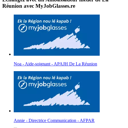
Réunion avec MyJobGlasses.re
Noa - Aide-soignant - APAJH De La Réunion
Annie - Directrice Communication - AFPAR